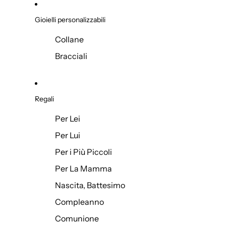
Gioielli personalizzabili
Collane
Bracciali
Regali
Per Lei
Per Lui
Per i Più Piccoli
Per La Mamma
Nascita, Battesimo
Compleanno
Comunione