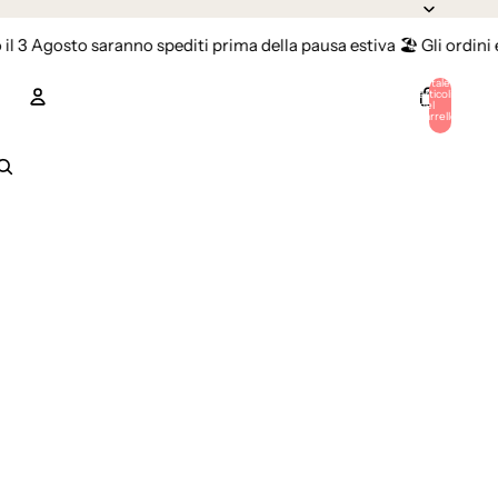
osto saranno spediti prima della pausa estiva 🏖️ Gli ordini effettua
Totale
articoli
nel
carrello:
0
Account
Altre opzioni di accesso
Ordini
Profilo