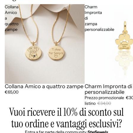
Collana
Charm
Amico
Impronta
a
di
quattro
zampa
zampe
personalizzabile
Collana Amico a quattro zampe
Charm Impronta d
In offerta
personalizzabile
€65,00
Prezzo promozionale
€30
listino
€34,00
Vuoi ricevere il 10% di sconto sul
tuo ordine e vantaggi esclusivi?
Entra a far parte della community
Stefjewels