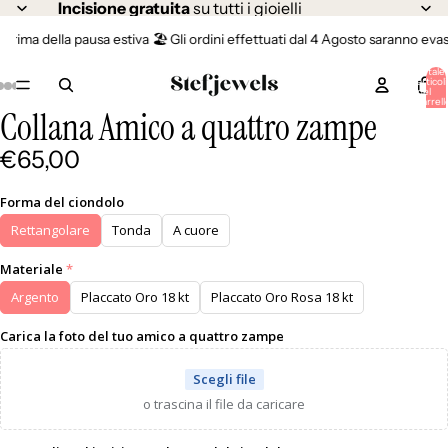
Incisione gratuita
su tutti i gioielli
rima della pausa estiva 🏖️ Gli ordini effettuati dal 4 Agosto saranno evasi a
Totale
articoli
nel
carrell
Collana Amico a quattro zampe
0
Apri
Apri
Apri
Apri
Apri
immagine
immagine
immagine
immagine
immagine
€65,00
a
a
a
a
a
schermo
schermo
schermo
schermo
schermo
intero
intero
intero
intero
intero
Forma del ciondolo
Rettangolare
Tonda
A cuore
Materiale
Argento
Placcato Oro 18 kt
Placcato Oro Rosa 18 kt
Carica la foto del tuo amico a quattro zampe
Scegli file
o trascina il file da caricare