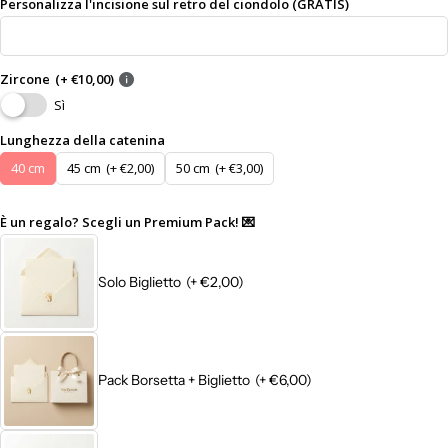
Personalizza l'incisione sul retro del ciondolo (GRATIS)
Zircone
(+ €10,00)
Sì
Lunghezza della catenina
40 cm
45 cm
(+ €2,00)
50 cm
(+ €3,00)
È un regalo? Scegli un Premium Pack! 💌
Solo Biglietto
(+ €2,00)
Pack Borsetta + Biglietto
(+ €6,00)