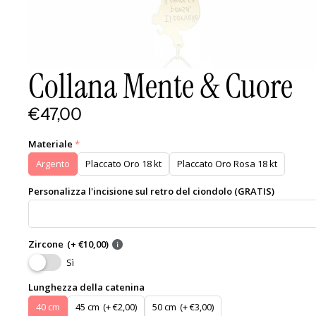
Collana Mente & Cuore
€47,00
Materiale
Argento
Placcato Oro 18 kt
Placcato Oro Rosa 18 kt
Personalizza l'incisione sul retro del ciondolo (GRATIS)
Zircone
(+ €10,00)
Sì
Lunghezza della catenina
40 cm
45 cm
(+ €2,00)
50 cm
(+ €3,00)