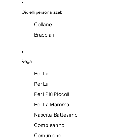
Gioielli personalizzabili
Collane
Bracciali
Regali
Per Lei
Per Lui
Per i Più Piccoli
Per La Mamma
Nascita, Battesimo
Compleanno
Comunione